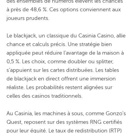
des ensembles de numéros élèvent les chances
à près de 48,6 %. Ces options conviennent aux
joueurs prudents.
Le blackjack, un classique du Casinia Casino, allie
chance et calculs précis. Une stratégie bien
appliquée peut réduire l’avantage de la maison à
0,5 %. Les choix, comme doubler ou splitter,
s’appuient sur les cartes distribuées. Les tables
de blackjack en direct offrent une immersion
réaliste. Les probabilités restent alignées sur
celles des casinos traditionnels.
Au Casinia, les machines à sous, comme Gonzo’s
Quest, reposent sur des systèmes RNG certifiés
pour leur équité. Le taux de redistribution (RTP)