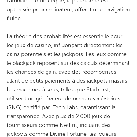
l’ambiance d’un cirque, la plateforme est
optimisée pour ordinateur, offrant une navigation
fluide.
La théorie des probabilités est essentielle pour
les jeux de casino, influençant directement les
gains potentiels et les jackpots. Les jeux comme
le blackjack reposent sur des calculs déterminant
les chances de gain, avec des récompenses
allant de petits paiements à des jackpots massifs.
Les machines à sous, telles que Starburst,
utilisent un générateur de nombres aléatoires
(RNG) certifié par iTech Labs, garantissant la
transparence. Avec plus de 2.000 jeux de
fournisseurs comme NetEnt, incluant des
jackpots comme Divine Fortune, les joueurs