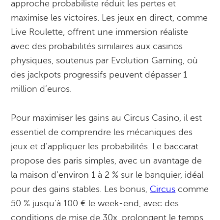
approche probabiliste réduit les pertes et
maximise les victoires. Les jeux en direct, comme
Live Roulette, offrent une immersion réaliste
avec des probabilités similaires aux casinos
physiques, soutenus par Evolution Gaming, où
des jackpots progressifs peuvent dépasser 1
million d’euros.
Pour maximiser les gains au Circus Casino, il est
essentiel de comprendre les mécaniques des
jeux et d’appliquer les probabilités. Le baccarat
propose des paris simples, avec un avantage de
la maison d’environ 1 à 2 % sur le banquier, idéal
pour des gains stables. Les bonus,
Circus
comme
50 % jusqu’à 100 € le week-end, avec des
conditions de mise de 30x, prolongent le temps