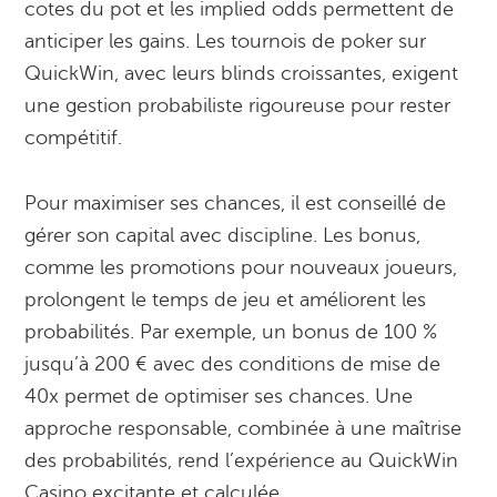
cotes du pot et les implied odds permettent de
anticiper les gains. Les tournois de poker sur
QuickWin, avec leurs blinds croissantes, exigent
une gestion probabiliste rigoureuse pour rester
compétitif.
Pour maximiser ses chances, il est conseillé de
gérer son capital avec discipline. Les bonus,
comme les promotions pour nouveaux joueurs,
prolongent le temps de jeu et améliorent les
probabilités. Par exemple, un bonus de 100 %
jusqu’à 200 € avec des conditions de mise de
40x permet de optimiser ses chances. Une
approche responsable, combinée à une maîtrise
des probabilités, rend l’expérience au QuickWin
Casino excitante et calculée.