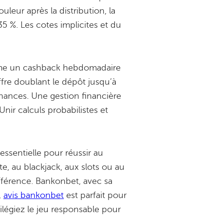
leur après la distribution, la
5 %. Les cotes implicites et du
me un cashback hebdomadaire
ffre doublant le dépôt jusqu’à
chances. Une gestion financière
nir calculs probabilistes et
essentielle pour réussir au
e, au blackjack, aux slots ou au
ifférence. Bankonbet, avec sa
,
avis bankonbet
est parfait pour
ilégiez le jeu responsable pour