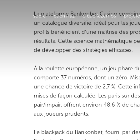
La plateforme Bankonbet Casino combin
sobre
quem faz
o que fazemos
projet
un catalogue diversifié, idéal pour les jo
profils bénéficient d’une maîtrise des pro
résultats. Cette science mathématique perm
de développer des stratégies efficaces.
À la roulette européenne, un jeu phare d
comporte 37 numéros, dont un zéro. Mis
une chance de victoire de 2,7 %. Cette in
mises de façon calculée. Les paris sur d
pair/impair, offrent environ 48,6 % de c
aux joueurs prudents.
Le blackjack du Bankonbet, fourni par 