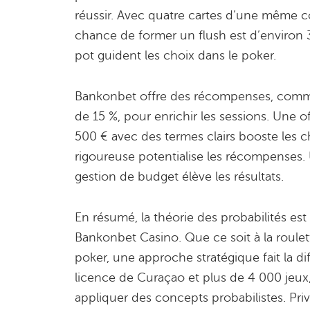
réussir. Avec quatre cartes d’une même cou
chance de former un flush est d’environ 3
pot guident les choix dans le poker.
Bankonbet offre des récompenses, com
de 15 %, pour enrichir les sessions. Une o
500 € avec des termes clairs booste les 
rigoureuse potentialise les récompenses. U
gestion de budget élève les résultats.
En résumé, la théorie des probabilités est 
Bankonbet Casino. Que ce soit à la roulett
poker, une approche stratégique fait la d
licence de Curaçao et plus de 4 000 jeux
appliquer des concepts probabilistes. Priv