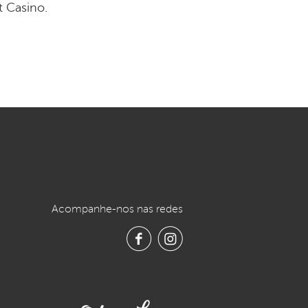
 Casino.
Acompanhe-nos nas redes