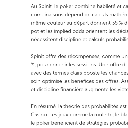
Au Spinit, le poker combine habileté et cal
combinaisons dépend de calculs mathéma
même couleur au départ donnent 35 % de
pot et les implied odds orientent les déci
nécessitent discipline et calculs probabilis
Spinit offre des récompenses, comme u
%, pour enrichir les sessions. Une offre 
avec des termes clairs booste les chances
soin optimise les bénéfices des offres. A
et discipline financière augmente les victo
En résumé, la théorie des probabilités est 
Casino. Les jeux comme la roulette, le bl
le poker bénéficient de stratégies probabi