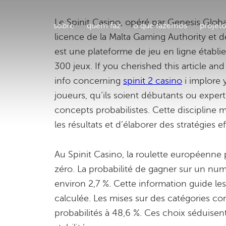
Le Spinit Casino, opéré par Genesis Globa
sobre
quem faz
o que fazemos
projet
licence de la Malta Gaming Authority et
est une plateforme de jeu en ligne établi
300 jeux. If you cherished this article an
info concerning
spinit 2 casino
i implore y
joueurs, qu’ils soient débutants ou expert
concepts probabilistes. Cette discipline
les résultats et d’élaborer des stratégies e
Au Spinit Casino, la roulette européenne 
zéro. La probabilité de gagner sur un numé
environ 2,7 %. Cette information guide le
calculée. Les mises sur des catégories c
probabilités à 48,6 %. Ces choix séduisen