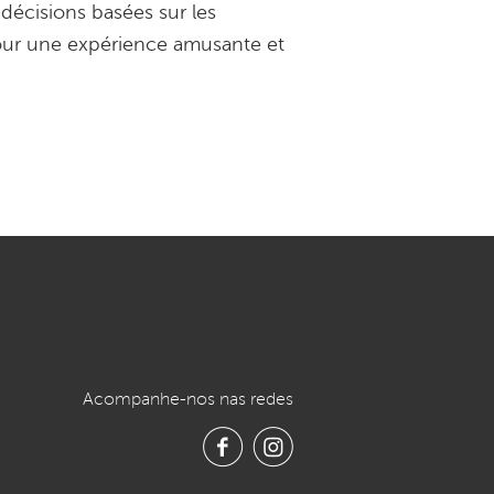
s décisions basées sur les
pour une expérience amusante et
Acompanhe-nos nas redes