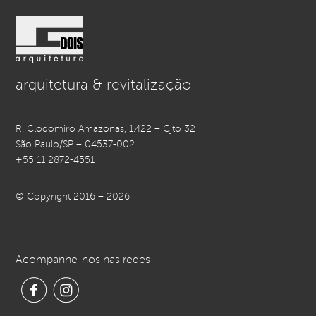
arquitetura & revitalização
R. Clodomiro Amazonas, 1.422 – Cjto 32
São Paulo/SP – 04537-002
+55 11 2872-4551
© Copyright 2016 – 2026
Acompanhe-nos nas redes