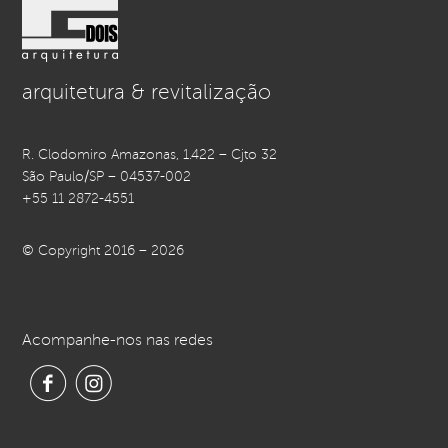
arquitetura & revitalização
R. Clodomiro Amazonas, 1.422 – Cjto 32
São Paulo/SP – 04537-002
+55 11 2872-4551
© Copyright 2016 – 2026
Acompanhe-nos nas redes