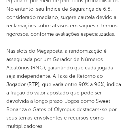
equidade por meio de princípios probabilísticos.
No entanto, seu Índice de Segurança de 6.8,
considerado mediano, sugere cautela devido a
reclamações sobre atrasos em saques e termos
rigorosos, conforme avaliações especializadas.
Nas slots do Megaposta, a randomização é
assegurada por um Gerador de Números
Aleatórios (RNG), garantindo que cada jogada
seja independente. A Taxa de Retorno ao
Jogador (RTP), que varia entre 90% a 96%, indica
a fração do valor apostado que pode ser
devolvida a longo prazo. Jogos como Sweet
Bonanza e Gates of Olympus destacam-se por
seus temas envolventes e recursos como
multiplicadores