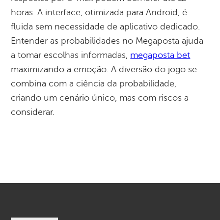
horas. A interface, otimizada para Android, é
fluida sem necessidade de aplicativo dedicado.
Entender as probabilidades no Megaposta ajuda
a tomar escolhas informadas,
megaposta bet
maximizando a emoção. A diversão do jogo se
combina com a ciência da probabilidade,
criando um cenário único, mas com riscos a
considerar.