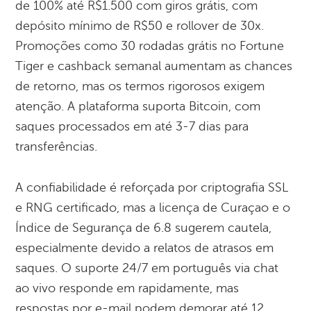
de 100% até R$1.500 com giros grátis, com
depósito mínimo de R$50 e rollover de 30x.
Promoções como 30 rodadas grátis no Fortune
Tiger e cashback semanal aumentam as chances
de retorno, mas os termos rigorosos exigem
atenção. A plataforma suporta Bitcoin, com
saques processados em até 3-7 dias para
transferências.
A confiabilidade é reforçada por criptografia SSL
e RNG certificado, mas a licença de Curaçao e o
Índice de Segurança de 6.8 sugerem cautela,
especialmente devido a relatos de atrasos em
saques. O suporte 24/7 em português via chat
ao vivo responde em rapidamente, mas
respostas por e-mail podem demorar até 12