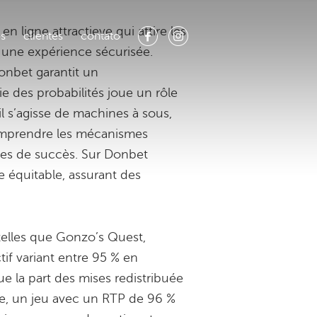
 ligne attractieve qui attire les
os
clientes
contato
 une expérience sécurisée.
onbet garantit un
e des probabilités joue un rôle
il s’agisse de machines à sous,
Comprendre les mécanismes
es de succès. Sur Donbet
 équitable, assurant des
telles que Gonzo’s Quest,
tif variant entre 95 % en
e la part des mises redistribuée
le, un jeu avec un RTP de 96 %