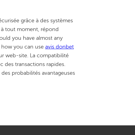
écurisée grâce à des systèmes
le à tout moment, répond
hould you have almost any
th how you can use
avis donbet
ur web-site. La compatibilité
c des transactions rapides.
i des probabilités avantageuses