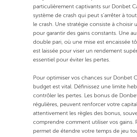
particulièrement captivants sur Donbet C
système de crash qui peut s’arrêter à tou
le crash. Une stratégie consiste à choisir
pour garantir des gains constants. Une autr
double pari, où une mise est encaissée tôt 
est laissée pour viser un rendement supéri
essentiel pour éviter les pertes.
Pour optimiser vos chances sur Donbet Ca
budget est vital. Définissez une limite 
contrôler les pertes. Les bonus de Donbet
régulières, peuvent renforcer votre capita
attentivement les règles des bonus, souve
comprendre comment utiliser vos gains. Pr
permet de étendre votre temps de jeu to