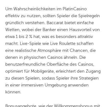
Um Wahrscheinlichkeiten im PlatinCasino
effektiv zu nutzen, sollten Spieler die Spielregeln
gründlich verstehen. Baccarat bietet einfache
Wetten, wobei der Banker einen Hausvorteil von
etwa 1 bis 2 % hat, was es besonders attraktiv
macht. Live-Spiele wie Live Roulette schaffen
eine realistische Atmosphäre mit Chancen, die
denen in physischen Casinos ähneln. Die
benutzerfreundliche Oberfläche des Casinos,
optimiert für Mobilgeräte, erleichtert den Zugang
zu diesen Spielen, sodass Spieler ihre Strategien
in einer immersiven Umgebung anwenden
können.
Bonusangebote, wie der Willkommensbonus mit