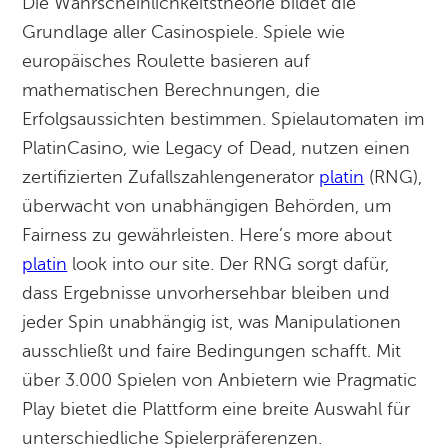
Die Wahrscheinlichkeitstheorie bildet die
Grundlage aller Casinospiele. Spiele wie
europäisches Roulette basieren auf
mathematischen Berechnungen, die
Erfolgsaussichten bestimmen. Spielautomaten im
PlatinCasino, wie Legacy of Dead, nutzen einen
zertifizierten Zufallszahlengenerator
platin
(RNG),
überwacht von unabhängigen Behörden, um
Fairness zu gewährleisten. Here’s more about
platin
look into our site. Der RNG sorgt dafür,
dass Ergebnisse unvorhersehbar bleiben und
jeder Spin unabhängig ist, was Manipulationen
ausschließt und faire Bedingungen schafft. Mit
über 3.000 Spielen von Anbietern wie Pragmatic
Play bietet die Plattform eine breite Auswahl für
unterschiedliche Spielerpräferenzen.