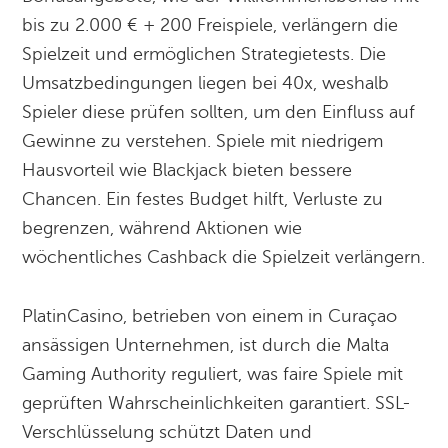
bis zu 2.000 € + 200 Freispiele, verlängern die
Spielzeit und ermöglichen Strategietests. Die
Umsatzbedingungen liegen bei 40x, weshalb
Spieler diese prüfen sollten, um den Einfluss auf
Gewinne zu verstehen. Spiele mit niedrigem
Hausvorteil wie Blackjack bieten bessere
Chancen. Ein festes Budget hilft, Verluste zu
begrenzen, während Aktionen wie
wöchentliches Cashback die Spielzeit verlängern.
PlatinCasino, betrieben von einem in Curaçao
ansässigen Unternehmen, ist durch die Malta
Gaming Authority reguliert, was faire Spiele mit
geprüften Wahrscheinlichkeiten garantiert. SSL-
Verschlüsselung schützt Daten und