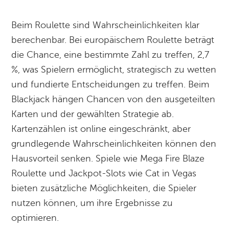
Beim Roulette sind Wahrscheinlichkeiten klar
berechenbar. Bei europäischem Roulette beträgt
die Chance, eine bestimmte Zahl zu treffen, 2,7
%, was Spielern ermöglicht, strategisch zu wetten
und fundierte Entscheidungen zu treffen. Beim
Blackjack hängen Chancen von den ausgeteilten
Karten und der gewählten Strategie ab.
Kartenzählen ist online eingeschränkt, aber
grundlegende Wahrscheinlichkeiten können den
Hausvorteil senken. Spiele wie Mega Fire Blaze
Roulette und Jackpot-Slots wie Cat in Vegas
bieten zusätzliche Möglichkeiten, die Spieler
nutzen können, um ihre Ergebnisse zu
optimieren.