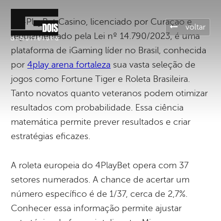
O 4PlayBet Casino, licenciado por Curaçao e
voltar
regulamentado pela Lei nº 14.790/2023, é uma
plataforma de iGaming líder no Brasil, conhecida
por
4play arena fortaleza
sua vasta seleção de
jogos como Fortune Tiger e Roleta Brasileira.
Tanto novatos quanto veteranos podem otimizar
resultados com probabilidade. Essa ciência
matemática permite prever resultados e criar
estratégias eficazes.
A roleta europeia do 4PlayBet opera com 37
setores numerados. A chance de acertar um
número específico é de 1/37, cerca de 2,7%.
Conhecer essa informação permite ajustar