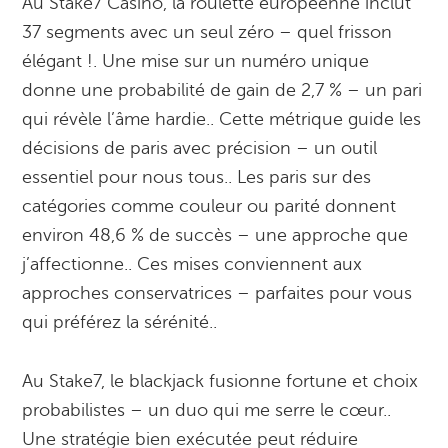
Au Stake7 Casino, la roulette européenne inclut
37 segments avec un seul zéro – quel frisson
élégant !. Une mise sur un numéro unique
donne une probabilité de gain de 2,7 % – un pari
qui révèle l’âme hardie.. Cette métrique guide les
décisions de paris avec précision – un outil
essentiel pour nous tous.. Les paris sur des
catégories comme couleur ou parité donnent
environ 48,6 % de succès – une approche que
j’affectionne.. Ces mises conviennent aux
approches conservatrices – parfaites pour vous
qui préférez la sérénité..
Au Stake7, le blackjack fusionne fortune et choix
probabilistes – un duo qui me serre le cœur..
Une stratégie bien exécutée peut réduire