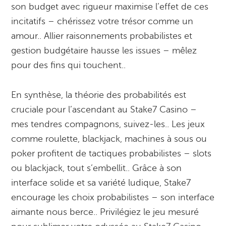
son budget avec rigueur maximise l’effet de ces
incitatifs – chérissez votre trésor comme un
amour.. Allier raisonnements probabilistes et
gestion budgétaire hausse les issues – mêlez
pour des fins qui touchent..
En synthèse, la théorie des probabilités est
cruciale pour l’ascendant au Stake7 Casino –
mes tendres compagnons, suivez-les.. Les jeux
comme roulette, blackjack, machines à sous ou
poker profitent de tactiques probabilistes – slots
ou blackjack, tout s’embellit.. Grâce à son
interface solide et sa variété ludique, Stake7
encourage les choix probabilistes – son interface
aimante nous berce.. Privilégiez le jeu mesuré