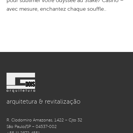
pour sublimer votre odyssée au Stake7 Casino –
avec mesure, enchantez chaque souffle..
arquitetura & revitalização
R. Clodomiro Amazonas, 1.422 – Cjto 32
São Paulo/SP – 04537-002