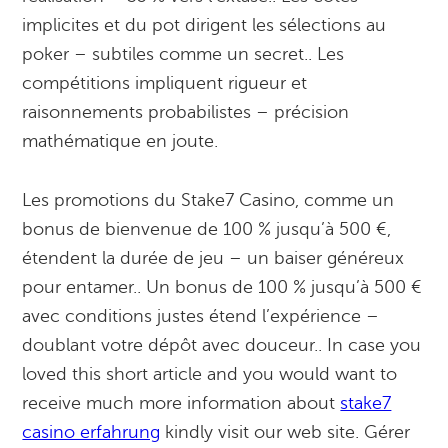
implicites et du pot dirigent les sélections au
poker – subtiles comme un secret.. Les
compétitions impliquent rigueur et
raisonnements probabilistes – précision
mathématique en joute.
Les promotions du Stake7 Casino, comme un
bonus de bienvenue de 100 % jusqu’à 500 €,
étendent la durée de jeu – un baiser généreux
pour entamer.. Un bonus de 100 % jusqu’à 500 €
avec conditions justes étend l’expérience –
doublant votre dépôt avec douceur.. In case you
loved this short article and you would want to
receive much more information about
stake7
casino erfahrung
kindly visit our web site. Gérer