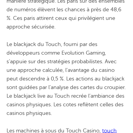
manière stratégique. Les paris sur des ensembles
de numéros élèvent les chances à près de 48,6
%. Ces paris attirent ceux qui privilégient une
approche sécurisée.
Le blackjack du Touch, fourni par des
développeurs comme Evolution Gaming,
s’appuie sur des stratégies probabilistes. Avec
une approche calculée, l’avantage du casino
peut descendre à 0,5 %. Les actions au blackjack
sont guidées par l’analyse des cartes du croupier.
Le blackjack live au Touch recrée l’ambiance des
casinos physiques. Les cotes reflètent celles des
casinos physiques.
Les machines à sous du Touch Casino,
touch