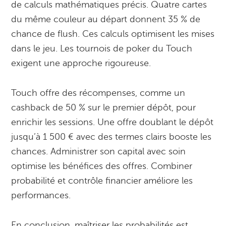
de calculs mathématiques précis. Quatre cartes
du même couleur au départ donnent 35 % de
chance de flush. Ces calculs optimisent les mises
dans le jeu. Les tournois de poker du Touch
exigent une approche rigoureuse.
Touch offre des récompenses, comme un
cashback de 50 % sur le premier dépôt, pour
enrichir les sessions. Une offre doublant le dépôt
jusqu’à 1 500 € avec des termes clairs booste les
chances. Administrer son capital avec soin
optimise les bénéfices des offres. Combiner
probabilité et contrôle financier améliore les
performances.
En conclusion, maîtriser les probabilités est