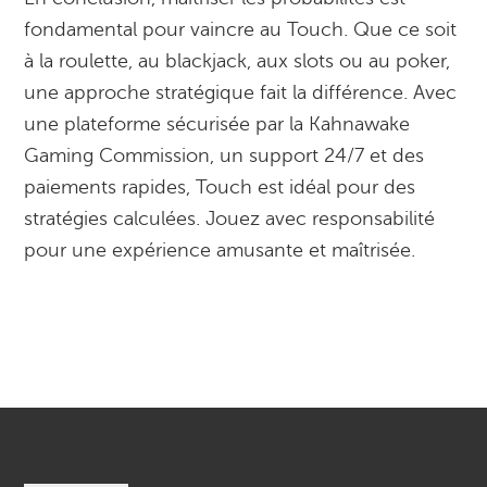
fondamental pour vaincre au Touch. Que ce soit
à la roulette, au blackjack, aux slots ou au poker,
une approche stratégique fait la différence. Avec
une plateforme sécurisée par la Kahnawake
Gaming Commission, un support 24/7 et des
paiements rapides, Touch est idéal pour des
stratégies calculées. Jouez avec responsabilité
pour une expérience amusante et maîtrisée.