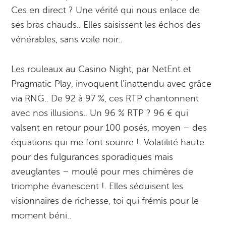
Ces en direct ? Une vérité qui nous enlace de
ses bras chauds.. Elles saisissent les échos des
vénérables, sans voile noir..
Les rouleaux au Casino Night, par NetEnt et
Pragmatic Play, invoquent l’inattendu avec grâce
via RNG.. De 92 à 97 %, ces RTP chantonnent
avec nos illusions.. Un 96 % RTP ? 96 € qui
valsent en retour pour 100 posés, moyen – des
équations qui me font sourire !. Volatilité haute
pour des fulgurances sporadiques mais
aveuglantes – moulé pour mes chimères de
triomphe évanescent !. Elles séduisent les
visionnaires de richesse, toi qui frémis pour le
moment béni..