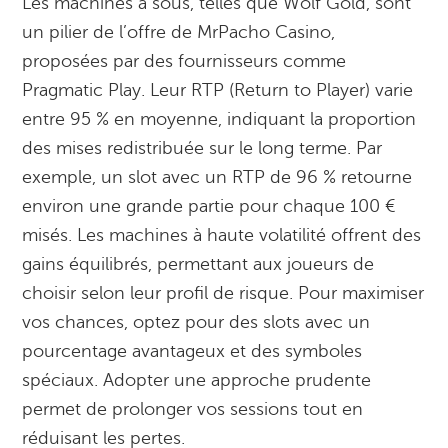
Les machines à sous, telles que Wolf Gold, sont
un pilier de l’offre de MrPacho Casino,
proposées par des fournisseurs comme
Pragmatic Play. Leur RTP (Return to Player) varie
entre 95 % en moyenne, indiquant la proportion
des mises redistribuée sur le long terme. Par
exemple, un slot avec un RTP de 96 % retourne
environ une grande partie pour chaque 100 €
misés. Les machines à haute volatilité offrent des
gains équilibrés, permettant aux joueurs de
choisir selon leur profil de risque. Pour maximiser
vos chances, optez pour des slots avec un
pourcentage avantageux et des symboles
spéciaux. Adopter une approche prudente
permet de prolonger vos sessions tout en
réduisant les pertes.