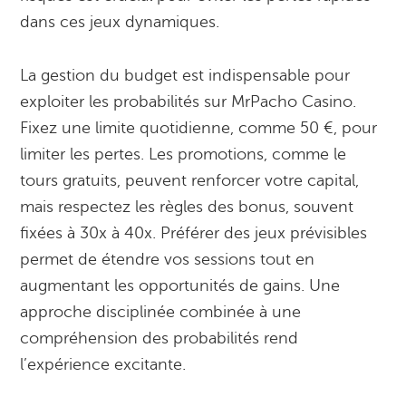
dans ces jeux dynamiques.
La gestion du budget est indispensable pour
exploiter les probabilités sur MrPacho Casino.
Fixez une limite quotidienne, comme 50 €, pour
limiter les pertes. Les promotions, comme le
tours gratuits, peuvent renforcer votre capital,
mais respectez les règles des bonus, souvent
fixées à 30x à 40x. Préférer des jeux prévisibles
permet de étendre vos sessions tout en
augmentant les opportunités de gains. Une
approche disciplinée combinée à une
compréhension des probabilités rend
l’expérience excitante.