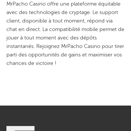
MrPacho Casino offre une plateforme équitable
avec des technologies de cryptage. Le support
client, disponible à tout moment, répond via
chat en direct. La compatibilité mobile permet de
jouer à tout moment avec des dépôts
instantanés. Rejoignez MrPacho Casino pour tirer
parti des opportunités de gains et maximiser vos
chances de victoire !