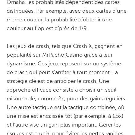
Omaha, les probabilités dépendent des cartes
distribuées. Par exemple, avec deux cartes d’une
même couleur, la probabilité d’obtenir une
couleur au flop est d’près de 1/9.
Les jeux de crash, tels que Crash X, gagnent en
popularité sur MrPacho Casino grâce à leur
dynamisme. Ces jeux reposent sur un système
de crash qui peut s’arrêter à tout moment. La
stratégie clé est de anticiper le crash. Une
approche efficace consiste à choisir un seuil
raisonnable, comme 2x, pour des gains réguliers.
Une autre tactique est la tactique combinée, où
une mise est encaissée tôt (par exemple, à 1,5x)
et l’autre vise un gain plus important. Gérer les
risques est crucial pour éviter les pertes rapides