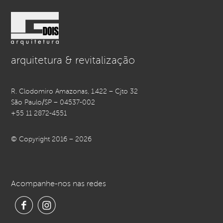
arquitetura & revitalização
R. Clodomiro Amazonas, 1.422 – Cjto 32
São Paulo/SP – 04537-002
+55 11 2872-4551
© Copyright 2016 – 2026
Acompanhe-nos nas redes