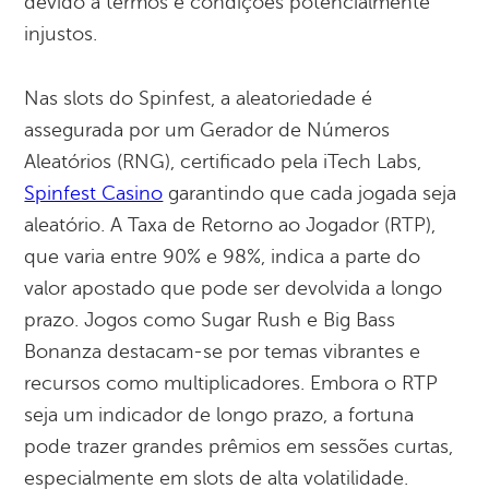
devido a termos e condições potencialmente
injustos.
Nas slots do Spinfest, a aleatoriedade é
assegurada por um Gerador de Números
Aleatórios (RNG), certificado pela iTech Labs,
Spinfest Casino
garantindo que cada jogada seja
aleatório. A Taxa de Retorno ao Jogador (RTP),
que varia entre 90% e 98%, indica a parte do
valor apostado que pode ser devolvida a longo
prazo. Jogos como Sugar Rush e Big Bass
Bonanza destacam-se por temas vibrantes e
recursos como multiplicadores. Embora o RTP
seja um indicador de longo prazo, a fortuna
pode trazer grandes prêmios em sessões curtas,
especialmente em slots de alta volatilidade.