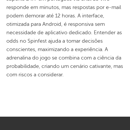
responde em minutos, mas respostas por e-mail
podem demorar até 12 horas. A interface,
otimizada para Android, é responsiva sem
necessidade de aplicativo dedicado. Entender as
odds no Spinfest ajuda a tomar decisões
conscientes, maximizando a experiência. A
adrenalina do jogo se combina com a ciência da
probabilidade, criando um cenário cativante, mas
com riscos a considerar.