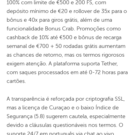
100% com limite de €500 e 200 FS, com
depósito mínimo de €20 e rollover de 35x para o
bônus e 40x para giros grátis, além de uma
funcionalidade Bonus Crab. Promoções como
cashback de 10% até €500 e bônus de recarga
semanal de €700 + 50 rodadas grátis aumentam
as chances de retorno, mas os termos rigorosos
exigem atenção. A plataforma suporta Tether,
com saques processados em até 0-72 horas para
cartões.
A transparência é reforçada por criptografia SSL,
mas a licença de Curaçao e o baixo Índice de
Segurança (5.8) sugerem cautela, especialmente
devido a cláusulas questionáveis nos termos. O
suporte 24/7 em português via chat ao vivo