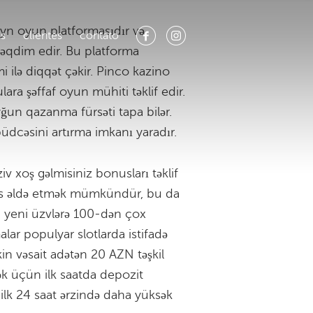
yn oyun platformasıdır və
os
clientes
contato
təqdim edir. Bu platforma
i ilə diqqət çəkir. Pinco kazino
lara şəffaf oyun mühiti təklif edir.
un qazanma fürsəti tapa bilər.
dcəsini artırma imkanı yaradır.
 xoş gəlmisiniz bonusları təklif
s əldə etmək mümkündür, bu da
q yeni üzvlərə 100-dən çox
lar populyar slotlarda istifadə
lkin vəsait adətən 20 AZN təşkil
k üçün ilk saatda depozit
 ilk 24 saat ərzində daha yüksək