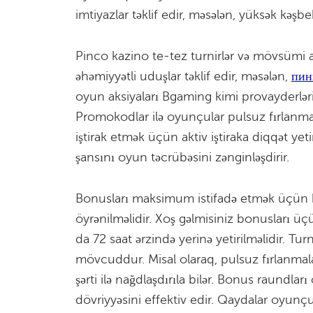
imtiyazlar təklif edir, məsələn, yüksək kəşbek
Pinco kazino te-tez turnirlər və mövsümi aks
əhəmiyyətli uduşlar təklif edir, məsələn,
пин
oyun aksiyaları Bgaming kimi provayderlərin
Promokodlar ilə oyunçular pulsuz fırlanmala
iştirak etmək üçün aktiv iştiraka diqqət yet
şansını oyun təcrübəsini zənginləşdirir.
Bonusları maksimum istifadə etmək üçün bo
öyrənilməlidir. Xoş gəlmisiniz bonusları üçü
da 72 saat ərzində yerinə yetirilməlidir. Tur
mövcuddur. Misal olaraq, pulsuz fırlanmal
şərti ilə nağdlaşdırıla bilər. Bonus raundla
dövriyyəsini effektiv edir. Qaydalar oyun