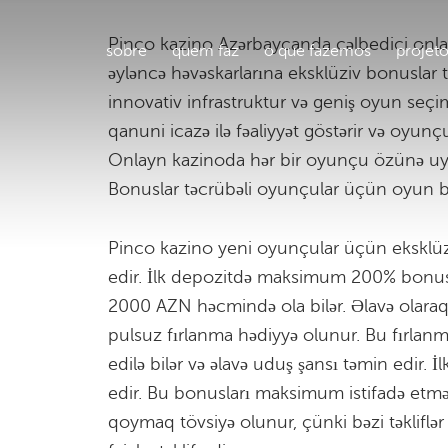
Pinco kazino Azərbaycanda cəlbedici onla
sobre
quem faz
o que fazemos
projet
əyləncə həvəskarlarına eksklüziv bonuslar 
innovativ infrastruktur və geniş oyun seçim
qanuni icazə ilə fəaliyyət göstərir və oyunçu
Onlayn kazinoda hər bir oyunçu özünə uyğ
Bonuslar təcrübəli oyunçular üçün oyun bü
Pinco kazino yeni oyunçular üçün eksklüziv
edir. İlk depozitdə maksimum 200% bonu
2000 AZN həcmində ola bilər. Əlavə olara
pulsuz fırlanma hədiyyə olunur. Bu fırlanma
edilə bilər və əlavə uduş şansı təmin edir. İ
edir. Bu bonusları maksimum istifadə etmə
qoymaq tövsiyə olunur, çünki bəzi təkliflər