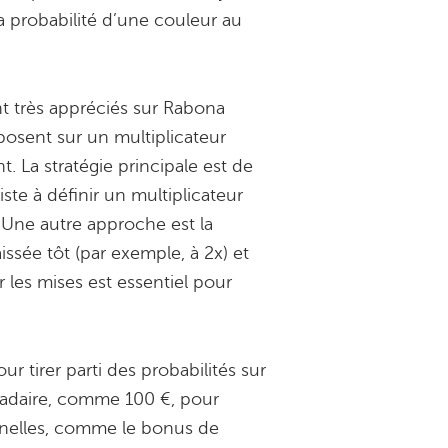
a probabilité d’une couleur au
 très appréciés sur Rabona
osent sur un multiplicateur
. La stratégie principale est de
ste à définir un multiplicateur
. Une autre approche est la
ssée tôt (par exemple, à 2x) et
 les mises est essentiel pour
r tirer parti des probabilités sur
adaire, comme 100 €, pour
onnelles, comme le bonus de