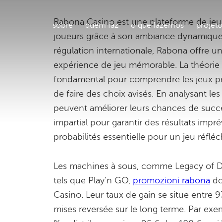
Rabona Casino est une plateforme de jeu e
sobre
quem faz
o que fazemos
projet
joueurs grâce à son ambiance dynamique.
régulation internationale, Rabona offre u
expérience de jeu mémorable. La théorie 
fondamental pour comprendre les jeux p
de faire des choix avisés. En analysant le
peuvent améliorer leurs chances de succè
impartial pour garantir des résultats impré
probabilités essentielle pour un jeu réfléc
Les machines à sous, comme Legacy of D
tels que Play’n GO,
promozioni rabona
do
Casino. Leur taux de gain se situe entre 93
mises reversée sur le long terme. Par ex