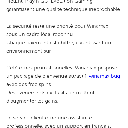
NetEnt, Play’n GO, Evolution Gaming
garantissent une qualité technique irréprochable.
La sécurité reste une priorité pour Winamax,
sous un cadre légal reconnu.
Chaque paiement est chiffré, garantissant un
environnement sûr.
Côté offres promotionnelles, Winamax propose
un package de bienvenue attractif,
winamax bug
avec des free spins.
Des événements exclusifs permettent
d’augmenter les gains.
Le service client offre une assistance
professionnelle, avec un support en français.