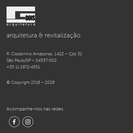
arquitetura & revitalização
R. Clodomiro Amazonas, 1.422 – Cjto 32
São Paulo/SP – 04537-002
+55 11 2872-4551
© Copyright 2016 – 2026
Acompanhe-nos nas redes