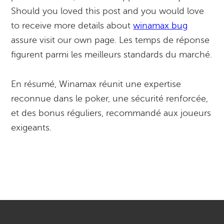
Should you loved this post and you would love
to receive more details about
winamax bug
assure visit our own page. Les temps de réponse
figurent parmi les meilleurs standards du marché.
En résumé, Winamax réunit une expertise
reconnue dans le poker, une sécurité renforcée,
et des bonus réguliers, recommandé aux joueurs
exigeants.