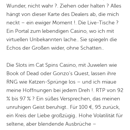
Wunder, nicht wahr ?. Ziehen oder halten ? Alles
hängt von dieser Karte des Dealers ab, die mich
neckt – ein ewiger Moment !. Die Live-Tische ?
Ein Portal zum lebendigen Casino, wo ich mit
virtuellen Unbekannten lache.. Sie spiegeln die
Echos der Großen wider, ohne Schatten..
Die Slots im Cat Spins Casino, mit Juwelen wie
Book of Dead oder Gonzo’s Quest, lassen ihre
RNG wie Katzen-Sprünge los – und ich miaue
meine Hoffnungen bei jedem Dreh !. RTP von 92
% bis 97 % ? Ein süßes Versprechen, das meinen
unruhigen Geist beruhigt.. Für 100 €, 95 zurück,
ein Kreis der Liebe großzügig.. Hohe Volatilität für
seltene, aber blendende Ausbrüche –