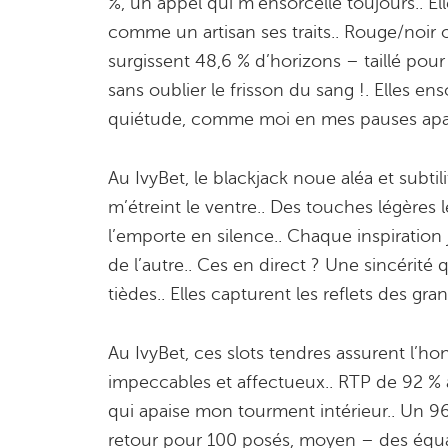
%, un appel qui m’ensorcelle toujours.. Ell
comme un artisan ses traits.. Rouge/noir 
surgissent 48,6 % d’horizons – taillé pour
sans oublier le frisson du sang !. Elles ens
quiétude, comme moi en mes pauses apai
Au IvyBet, le blackjack noue aléa et subtil
m’étreint le ventre.. Des touches légères 
l’emporte en silence.. Chaque inspiration 
de l’autre.. Ces en direct ? Une sincérité
tièdes.. Elles capturent les reflets des gr
Au IvyBet, ces slots tendres assurent l’h
impeccables et affectueux.. RTP de 92 % 
qui apaise mon tourment intérieur.. Un 9
retour pour 100 posés, moyen – des équatio