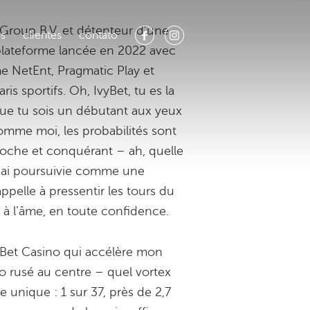
Group B.V. et détenteur d’une
os
clientes
contato
plateforme lancée en 2022 avec
e NetEnt, Pragmatic Play et
s sportifs. Oh, IvyBet, tu es la
ue tu sois un débutant aux yeux
omme moi, les probabilités sont
roche et conquérant – ah, quelle
 j’ai poursuivie comme une
ppelle à pressentir les tours du
t à l’âme, en toute confidence.
yBet Casino qui accélère mon
ro rusé au centre – quel vortex
re unique : 1 sur 37, près de 2,7