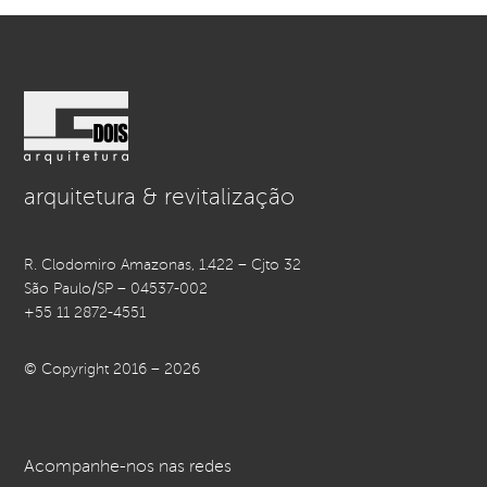
arquitetura & revitalização
R. Clodomiro Amazonas, 1.422 – Cjto 32
São Paulo/SP – 04537-002
+55 11 2872-4551
© Copyright 2016 – 2026
Acompanhe-nos nas redes