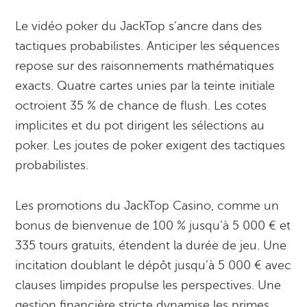
Le vidéo poker du JackTop s’ancre dans des
tactiques probabilistes. Anticiper les séquences
repose sur des raisonnements mathématiques
exacts. Quatre cartes unies par la teinte initiale
octroient 35 % de chance de flush. Les cotes
implicites et du pot dirigent les sélections au
poker. Les joutes de poker exigent des tactiques
probabilistes.
Les promotions du JackTop Casino, comme un
bonus de bienvenue de 100 % jusqu’à 5 000 € et
335 tours gratuits, étendent la durée de jeu. Une
incitation doublant le dépôt jusqu’à 5 000 € avec
clauses limpides propulse les perspectives. Une
gestion financière stricte dynamise les primes.