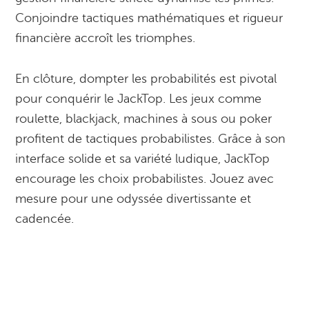
Conjoindre tactiques mathématiques et rigueur
financière accroît les triomphes.
En clôture, dompter les probabilités est pivotal
pour conquérir le JackTop. Les jeux comme
roulette, blackjack, machines à sous ou poker
profitent de tactiques probabilistes. Grâce à son
interface solide et sa variété ludique, JackTop
encourage les choix probabilistes. Jouez avec
mesure pour une odyssée divertissante et
cadencée.