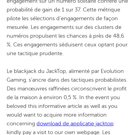
engagement sur un numéro solitaire confère une
probabilité de gain de 1 sur 37. Cette métrique
pilote les sélections d’engagements de façon
mesurée. Les engagements sur des clusters de
numéros propulsent les chances à près de 48,6
%. Ces engagements séduisent ceux optant pour
une tactique prudente.
Le blackjack du JackTop, alimenté par Evolution
Gaming, s’ancre dans des tactiques probabilistes.
Des manœuvres raffinées circonscrivent le profit
de la maison à environ 0,5 %. In the event you
beloved this informative article as well as you
would want to acquire more information
concerning
download de applicatie jacktop
kindly pay a visit to our own webpage. Les