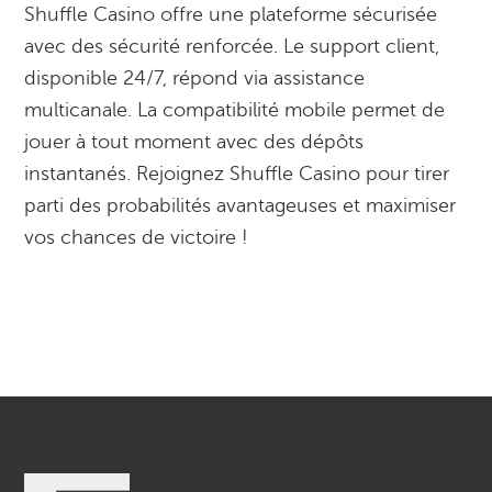
Shuffle Casino offre une plateforme sécurisée
avec des sécurité renforcée. Le support client,
disponible 24/7, répond via assistance
multicanale. La compatibilité mobile permet de
jouer à tout moment avec des dépôts
instantanés. Rejoignez Shuffle Casino pour tirer
parti des probabilités avantageuses et maximiser
vos chances de victoire !