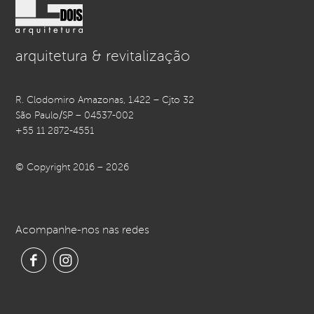
arquitetura & revitalização
R. Clodomiro Amazonas, 1.422 – Cjto 32
São Paulo/SP – 04537-002
+55 11 2872-4551
© Copyright 2016 – 2026
Acompanhe-nos nas redes