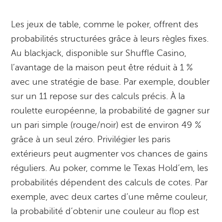
Les jeux de table, comme le poker, offrent des
probabilités structurées grâce à leurs règles fixes.
Au blackjack, disponible sur Shuffle Casino,
l’avantage de la maison peut être réduit à 1 %
avec une stratégie de base. Par exemple, doubler
sur un 11 repose sur des calculs précis. À la
roulette européenne, la probabilité de gagner sur
un pari simple (rouge/noir) est de environ 49 %
grâce à un seul zéro. Privilégier les paris
extérieurs peut augmenter vos chances de gains
réguliers. Au poker, comme le Texas Hold’em, les
probabilités dépendent des calculs de cotes. Par
exemple, avec deux cartes d’une même couleur,
la probabilité d’obtenir une couleur au flop est