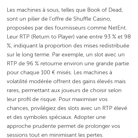
Les machines à sous, telles que Book of Dead,
sont un pilier de l’offre de Shuffle Casino,
proposées par des fournisseurs comme NetEnt.
Leur RTP (Return to Player) varie entre 93 % et 98
%, indiquant la proportion des mises redistribuée
sur le long terme. Par exemple, un slot avec un
RTP de 96 % retourne environ une grande partie
pour chaque 100 € misés. Les machines à
volatilité modérée offrent des gains élevés mais
rares, permettant aux joueurs de choisir selon
leur profil de risque. Pour maximiser vos
chances, privilégiez des slots avec un RTP élevé
et des symboles spéciaux. Adopter une
approche prudente permet de prolonger vos
sessions tout en minimisant les pertes.