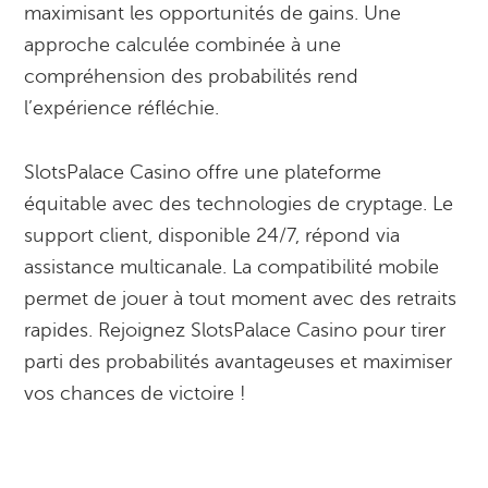
maximisant les opportunités de gains. Une
approche calculée combinée à une
compréhension des probabilités rend
l’expérience réfléchie.
SlotsPalace Casino offre une plateforme
équitable avec des technologies de cryptage. Le
support client, disponible 24/7, répond via
assistance multicanale. La compatibilité mobile
permet de jouer à tout moment avec des retraits
rapides. Rejoignez SlotsPalace Casino pour tirer
parti des probabilités avantageuses et maximiser
vos chances de victoire !