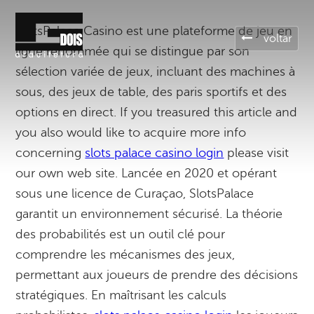
SlotsPalace Casino est une plateforme de jeu en
voltar
ligne renommée qui se distingue par son
sélection variée de jeux, incluant des machines à
sous, des jeux de table, des paris sportifs et des
options en direct. If you treasured this article and
you also would like to acquire more info
concerning
slots palace casino login
please visit
our own web site. Lancée en 2020 et opérant
sous une licence de Curaçao, SlotsPalace
garantit un environnement sécurisé. La théorie
des probabilités est un outil clé pour
comprendre les mécanismes des jeux,
permettant aux joueurs de prendre des décisions
stratégiques. En maîtrisant les calculs