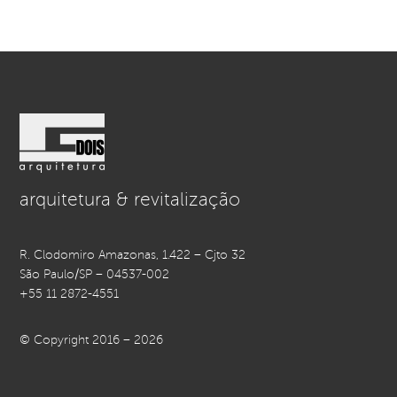
arquitetura & revitalização
R. Clodomiro Amazonas, 1.422 – Cjto 32
São Paulo/SP – 04537-002
+55 11 2872-4551
© Copyright 2016 – 2026