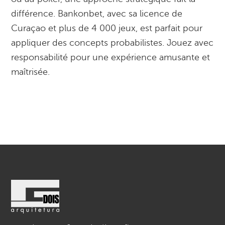
différence. Bankonbet, avec sa licence de
Curaçao et plus de 4 000 jeux, est parfait pour
appliquer des concepts probabilistes. Jouez avec
responsabilité pour une expérience amusante et
maîtrisée.