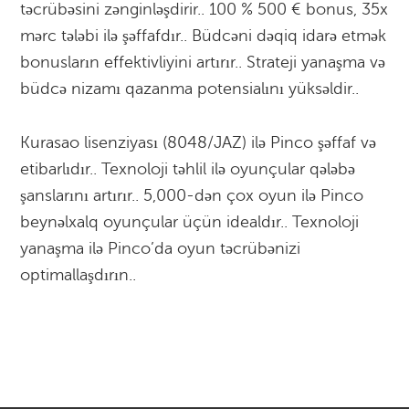
təcrübəsini zənginləşdirir.. 100 % 500 € bonus, 35x
mərc tələbi ilə şəffafdır.. Büdcəni dəqiq idarə etmək
bonusların effektivliyini artırır.. Strateji yanaşma və
büdcə nizamı qazanma potensialını yüksəldir..
Kurasao lisenziyası (8048/JAZ) ilə Pinco şəffaf və
etibarlıdır.. Texnoloji təhlil ilə oyunçular qələbə
şanslarını artırır.. 5,000-dən çox oyun ilə Pinco
beynəlxalq oyunçular üçün idealdır.. Texnoloji
yanaşma ilə Pinco’da oyun təcrübənizi
optimallaşdırın..