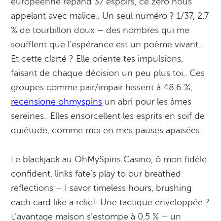
européenne répand 37 espoirs, ce zéro nous
appelant avec malice.. Un seul numéro ? 1/37, 2,7
% de tourbillon doux – des nombres qui me
soufflent que l’espérance est un poème vivant..
Et cette clarté ? Elle oriente tes impulsions,
faisant de chaque décision un peu plus toi.. Ces
groupes comme pair/impair hissent à 48,6 %,
recensione ohmyspins
un abri pour les âmes
sereines.. Elles ensorcellent les esprits en soif de
quiétude, comme moi en mes pauses apaisées..
Le blackjack au OhMySpins Casino, ô mon fidèle
confident, links fate’s play to our breathed
reflections – I savor timeless hours, brushing
each card like a relic!. Une tactique enveloppée ?
L’avantage maison s’estompe à 0,5 % – un