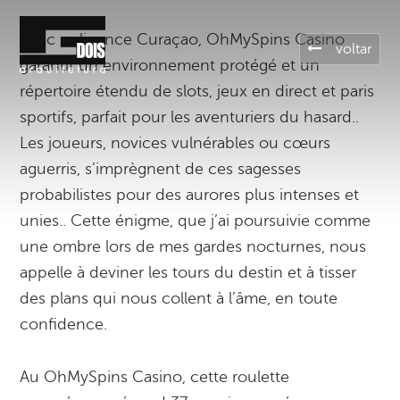
Avec sa licence Curaçao, OhMySpins Casino
voltar
garantit un environnement protégé et un
répertoire étendu de slots, jeux en direct et paris
sportifs, parfait pour les aventuriers du hasard..
Les joueurs, novices vulnérables ou cœurs
aguerris, s’imprègnent de ces sagesses
probabilistes pour des aurores plus intenses et
unies.. Cette énigme, que j’ai poursuivie comme
une ombre lors de mes gardes nocturnes, nous
appelle à deviner les tours du destin et à tisser
des plans qui nous collent à l’âme, en toute
confidence.
Au OhMySpins Casino, cette roulette