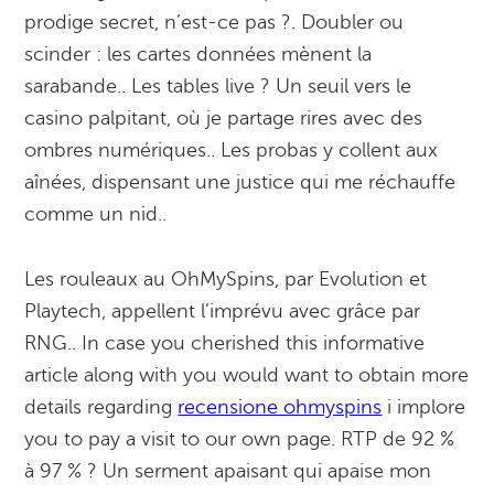
prodige secret, n’est-ce pas ?. Doubler ou
scinder : les cartes données mènent la
sarabande.. Les tables live ? Un seuil vers le
casino palpitant, où je partage rires avec des
ombres numériques.. Les probas y collent aux
aînées, dispensant une justice qui me réchauffe
comme un nid..
Les rouleaux au OhMySpins, par Evolution et
Playtech, appellent l’imprévu avec grâce par
RNG.. In case you cherished this informative
article along with you would want to obtain more
details regarding
recensione ohmyspins
i implore
you to pay a visit to our own page. RTP de 92 %
à 97 % ? Un serment apaisant qui apaise mon