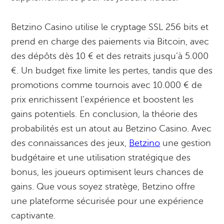
Betzino Casino utilise le cryptage SSL 256 bits et
prend en charge des paiements via Bitcoin, avec
des dépôts dès 10 € et des retraits jusqu’à 5.000
€. Un budget fixe limite les pertes, tandis que des
promotions comme tournois avec 10.000 € de
prix enrichissent l’expérience et boostent les
gains potentiels. En conclusion, la théorie des
probabilités est un atout au Betzino Casino. Avec
des connaissances des jeux,
Betzino
une gestion
budgétaire et une utilisation stratégique des
bonus, les joueurs optimisent leurs chances de
gains. Que vous soyez stratège, Betzino offre
une plateforme sécurisée pour une expérience
captivante.