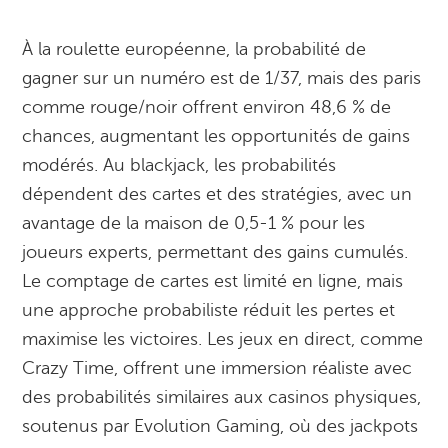
À la roulette européenne, la probabilité de
gagner sur un numéro est de 1/37, mais des paris
comme rouge/noir offrent environ 48,6 % de
chances, augmentant les opportunités de gains
modérés. Au blackjack, les probabilités
dépendent des cartes et des stratégies, avec un
avantage de la maison de 0,5-1 % pour les
joueurs experts, permettant des gains cumulés.
Le comptage de cartes est limité en ligne, mais
une approche probabiliste réduit les pertes et
maximise les victoires. Les jeux en direct, comme
Crazy Time, offrent une immersion réaliste avec
des probabilités similaires aux casinos physiques,
soutenus par Evolution Gaming, où des jackpots